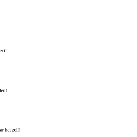
ect!
len!
r het zelf!